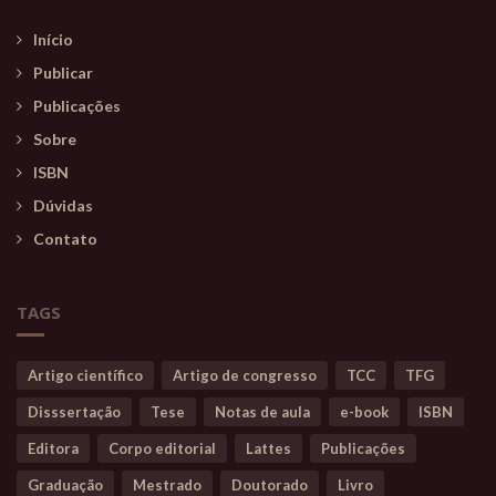
Início
Publicar
Publicações
Sobre
ISBN
Dúvidas
Contato
TAGS
Artigo científico
Artigo de congresso
TCC
TFG
Disssertação
Tese
Notas de aula
e-book
ISBN
Editora
Corpo editorial
Lattes
Publicações
Graduação
Mestrado
Doutorado
Livro